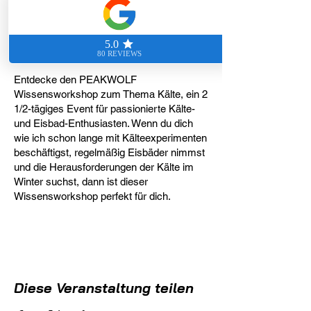
Gadmen, Schweiz
Summary Veranstaltung
Entdecke den PEAKWOLF
Wissensworkshop zum Thema Kälte, ein 2
1/2-tägiges Event für passionierte Kälte-
und Eisbad-Enthusiasten. Wenn du dich
wie ich schon lange mit Kälteexperimenten
beschäftigst, regelmäßig Eisbäder nimmst
und die Herausforderungen der Kälte im
Winter suchst, dann ist dieser
Wissensworkshop perfekt für dich.
Während dieses intensiven 2 1/2-tägigen
Workshops wirst du in die Tiefen der Kälte
eintauchen. Rolf, ein erfahrener Biohacker
und Kälteexperte, wird sein umfangreiches
Wissen und seine Erfahrungen teilen. Du
Diese Veranstaltung teilen
wirst nicht nur die Biochemie des