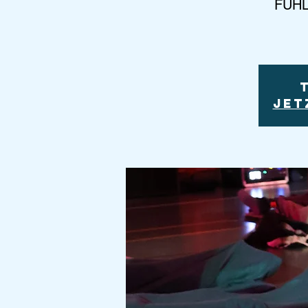
FÜHL
Jet