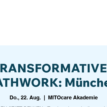
Events
Breathwork Ausbildung
Shop
O
TRANSFORMATIVE
ATHWORK: Münche
Do., 22. Aug.
  |  
MITOcare Akademie