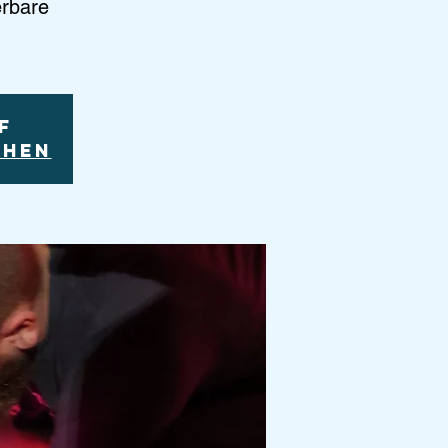
rbare
f
ehen