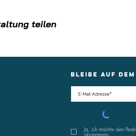
en Traumata
altung teilen
BLEIBE AUF DE
Ja, ich möchte den Peak
abonnieren.