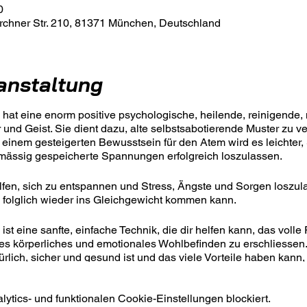
0
rchner Str. 210, 81371 München, Deutschland
anstaltung
hat eine enorm positive psychologische, heilende, reinigende,
und Geist. Sie dient dazu, alte selbstsabotierende Muster zu v
 einem gesteigerten Bewusstsein für den Atem wird es leichter,
ässig gespeicherte Spannungen erfolgreich loszulassen.
lfen, sich zu entspannen und Stress, Ängste und Sorgen loszul
 folglich wieder ins Gleichgewicht kommen kann.
st eine sanfte, einfache Technik, die dir helfen kann, das volle
es körperliches und emotionales Wohlbefinden zu erschliessen. 
lich, sicher und gesund ist und das viele Vorteile haben kann, 
nterbewusstsein,
tics- und funktionalen Cookie-Einstellungen blockiert.
 und