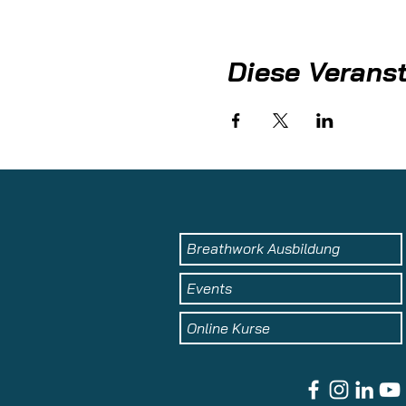
✅ Auflösen von unbewusst
Sichere dir jetzt dein Ticket!
Diese Veranst
Breathwork Ausbildung
Events
Online Kurse