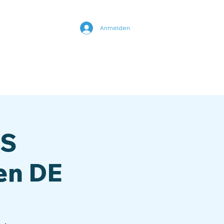
Anmelden
nline Kurse
YouTube
S
n DE