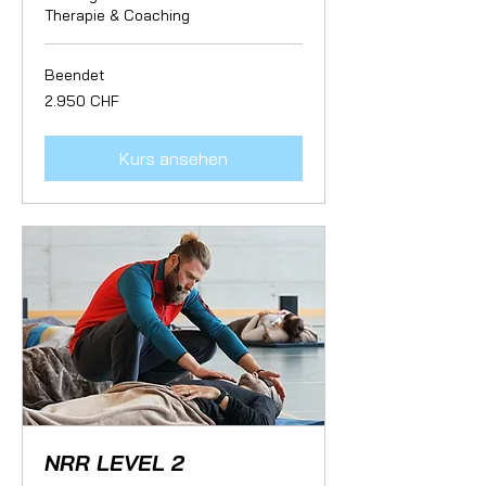
Therapie & Coaching
Beendet
2.950
2.950 CHF
Schweizer
Franken
Kurs ansehen
NRR LEVEL 2