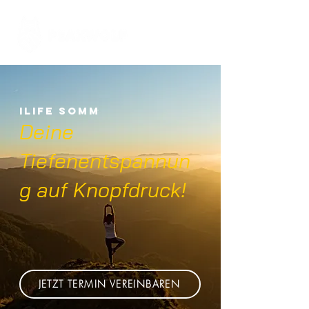
ILife Somm
Deine
Tiefenentspannun
g auf Knopfdruck!
JETZT TERMIN VEREINBAREN