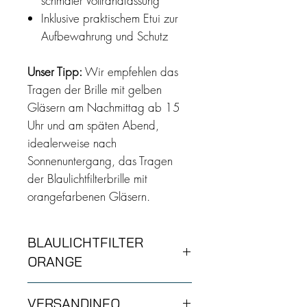
schmaler Vollrandfassung
Inklusive praktischem Etui zur
Aufbewahrung und Schutz
Unser Tipp:
Wir empfehlen das
Tragen der Brille mit gelben
Gläsern am Nachmittag ab 15
Uhr und am späten Abend,
idealerweise nach
Sonnenuntergang, das Tragen
der Blaulichtfilterbrille mit
orangefarbenen Gläsern.
BLAULICHTFILTER
ORANGE
Die Blaulichtfilter Brille mit
orangenen
VERSANDINFO
Gläsern
entlastet deine Augen in den