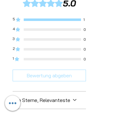
5.0
Mit 5 von 5 Sternen bewertet.
5
1
4
0
3
0
2
0
1
0
Bewertung abgeben
Alle Sterne, Relevanteste
1 Bewertung
Thomas
•
20. Sept. 2023