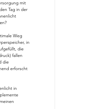
versorgung mit 
den Tag in der 
nenlicht 
ken?
optimale Weg 
perspeicher, in 
gefüllt, die 
ruck) fallen 
d die 
hend erforscht 
nlicht in 
pplemente 
 meinen 