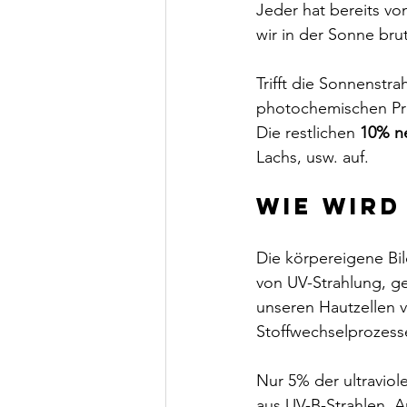
Jeder hat bereits vo
wir in der Sonne brut
Trifft die Sonnenstr
photochemischen Pro
Die restlichen 
10% n
Lachs, usw. auf.
Wie wird
Die körpereigene Bil
von UV-Strahlung, g
unseren Hautzellen v
Stoffwechselprozess
Nur 5% der ultraviol
aus UV-B-Strahlen. A