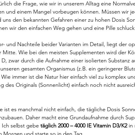
türlich die Frage, wie wir in unserem Alltag eine Normal
llen und einem Mangel vorbeugen können. Müssen wir je
 uns den bekannten Gefahren einer zu hohen Dosis Son
nen wir den einfachen Weg gehen und eine Pille schluc
or- und Nachteile beider Varianten im Detail, liegt der 
r Mitte. Wie bei den meisten Supplementen wird der Kör
 D, zwar durch die Aufnahme einer isolierten Substanz auf
f unseren gesamten Organismus (z.B. ein geringerer Blutd
 Wie immer ist die Natur hier einfach viel zu komplex un
ng des Originals (Sonnenlicht) einfach noch nicht ausreic
e ist es manchmal nicht einfach, die tägliche Dosis Sonne
einzubauen. Daher macht eine Grundaufnahme durch Su
. Ich selbst gebe 
täglich 2000 – 4000 IE Vitamin D3/K2
 in
m Morgen und starte so in den Tag.