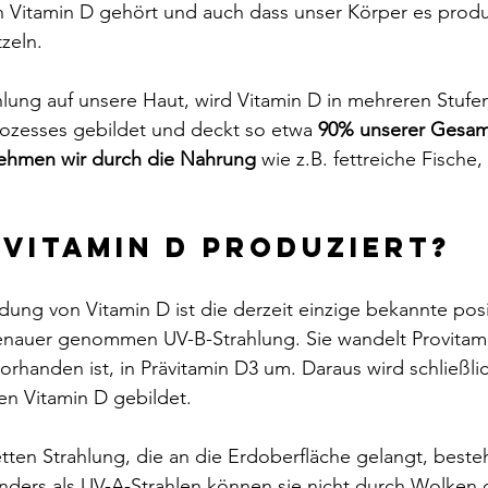
n Vitamin D gehört und auch dass unser Körper es produ
zeln.
ahlung auf unsere Haut, wird Vitamin D in mehreren Stufe
zesses gebildet und deckt so etwa 
90% unserer Gesa
ehmen wir durch die Nahrung
 wie z.B. fettreiche Fische,
 Vitamin D produziert?
dung von Vitamin D ist die derzeit einzige bekannte pos
enauer genommen UV-B-Strahlung. Sie wandelt Provitami
orhanden ist, in Prävitamin D3 um. Daraus wird schließlic
en Vitamin D gebildet.
etten Strahlung, die an die Erdoberfläche gelangt, besteh
nders als UV-A-Strahlen können sie nicht durch Wolken 