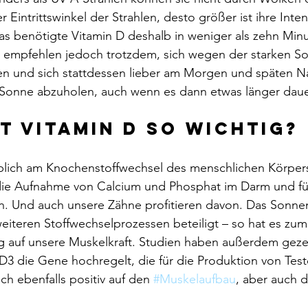
r Eintrittswinkel der Strahlen, desto größer ist ihre Intens
as benötigte Vitamin D deshalb in weniger als zehn Min
n empfehlen jedoch trotzdem, sich wegen der starken S
en und sich stattdessen lieber am Morgen und späten N
Sonne abzuholen, auch wenn es dann etwas länger daue
t Vitamin D so wichtig?
blich am Knochenstoffwechsel des menschlichen Körpers 
 die Aufnahme von Calcium und Phosphat im Darm und füh
. Und auch unsere Zähne profitieren davon. Das Sonnenv
 weiteren Stoffwechselprozessen beteiligt – so hat es zum
g auf unsere Muskelkraft. Studien haben außerdem gezei
3 die Gene hochregelt, die für die Produktion von Test
ich ebenfalls positiv auf den 
#Muskelaufbau
, aber auch d