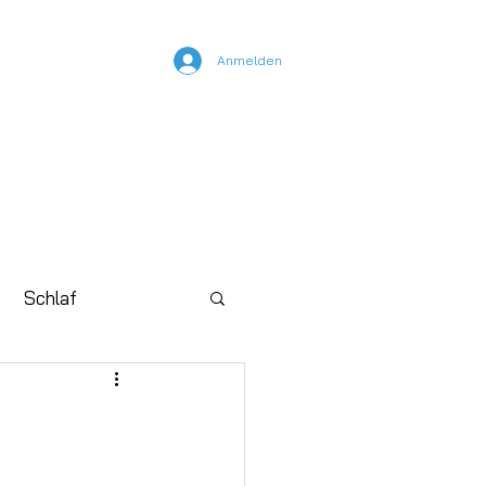
Anmelden
nline Kurse
YouTube
Schlaf
tobiomodulation