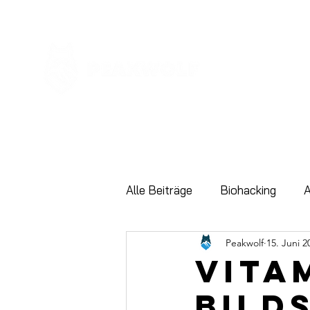
Alle Beiträge
Biohacking
Peakwolf
15. Juni 2
Minimalismus
Mindset
Vita
Bild
News
Resilienz