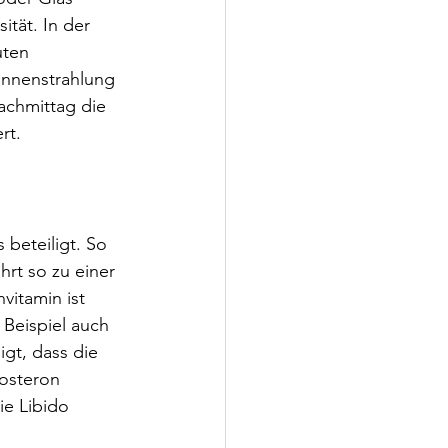
ität. In der 
uten 
onnenstrahlung 
achmittag die 
rt.
beteiligt. So 
rt so zu einer 
itamin ist 
 Beispiel auch 
gt, dass die 
osteron 
ie Libido 