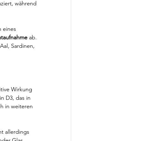
ziert, während 
n eines 
mtaufnahme
 ab. 
 Aal, Sardinen, 
itive Wirkung 
n D3, das in 
h in weiteren 
t allerdings 
oder Glas 