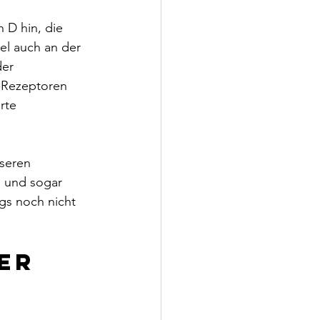
 D hin, die 
el auch an der 
der 
-Rezeptoren 
rte 
nseren 
1 und sogar 
gs noch nicht 
er 