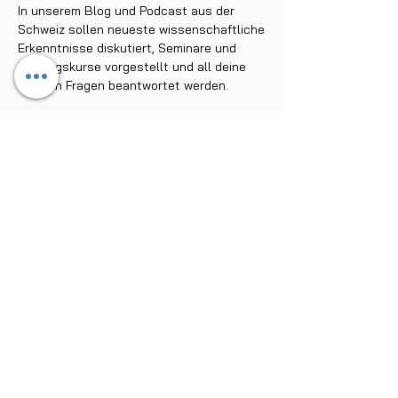
In unserem Blog und Podcast aus der
Schweiz sollen neueste wissenschaftliche
Erkenntnisse diskutiert, Seminare und
Trainingskurse vorgestellt und all deine
offenen Fragen beantwortet werden.
Stöbere durch unseren Ratgeber und
erfahre, wie du mit der Wim Hof Methode im
Eis baden kannst, nachhaltig dein
Immunsystem trainierst, mit verschiedenen
Atemtechniken Einfluss auf dein
Nervensystem nimmst und langfristig
deine Resilienz aufbaust. Lerne zum
Beispiel die buteyko Atmung kennen und
trainiere mit ihr eine bessere CO2-Toleranz
für mehr Performance im Sport, besseren
Schlaf und einen ruhigeren Geist. Oder
erfahre mehr zur Stärkung deiner inneren
Widerstandsfähigkeit und psychischen
Ausgeglichenheit in unseren Resilienz-
Beiträgen. Oder bleibe auf dem Laufenden