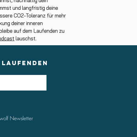
nnst, nachhaltig dein
mst und langfristig deine
bessere CO2-Toleranz für mehr
kung deiner inneren
 bleibe auf dem Laufenden zu
odcast
lauschst.
M LAUFENDEN
wolf Newsletter