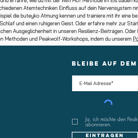
nd erfahre, wie du mit der Wim Hof Methode im Eis baden ka
chiedenen Atemtechniken Einfluss auf dein Nervensystem nim
ispiel die buteyko Atmung kennen und trainiere mit ihr eine 
chlaf und einen ruhigeren Geist. Oder erfahre mehr zur Stär
chen Ausgeglichenheit in unseren Resilienz-Beiträgen. Oder
hen Methoden und Peakwolf-Workshops, indem du unserem
P
BLEIBE AUF DE
Ja, ich möchte den Peak
abonnieren.
Eintragen