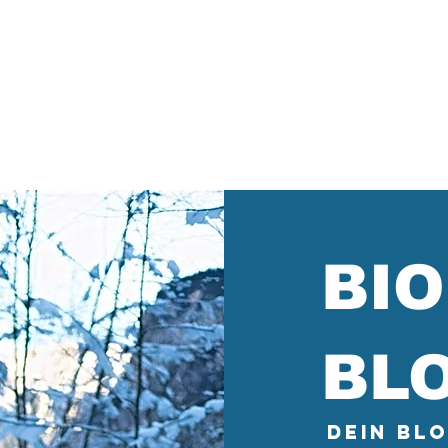
Events
Breathwork Ausbildung
Shop
O
BI
BL
Dein Bl