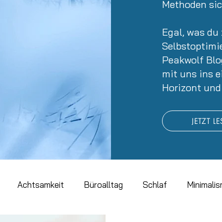
Methoden sich
Egal, was d
Selbstoptimi
Peakwolf Bl
mit uns ins e
Horizont und
JETZT L
Achtsamkeit
Büroalltag
Schlaf
Minimali