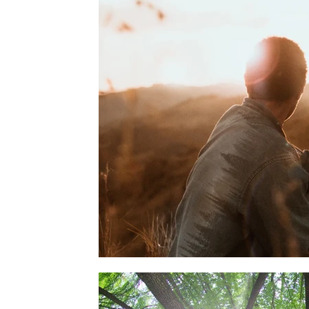
Mindset
Reset
Ernährung
Fokus
Be