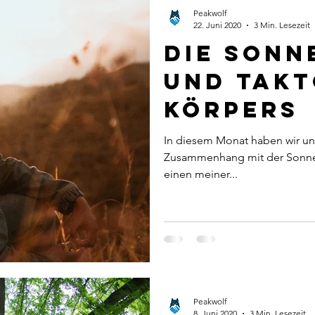
wegung
Photobiomodulation
News
Resilienz
Peakwolf
22. Juni 2020
3 Min. Lesezeit
Die Sonn
und Takt
Körpers
In diesem Monat haben wir un
Zusammenhang mit der Sonne 
einen meiner...
Peakwolf
8. Juni 2020
3 Min. Lesezeit