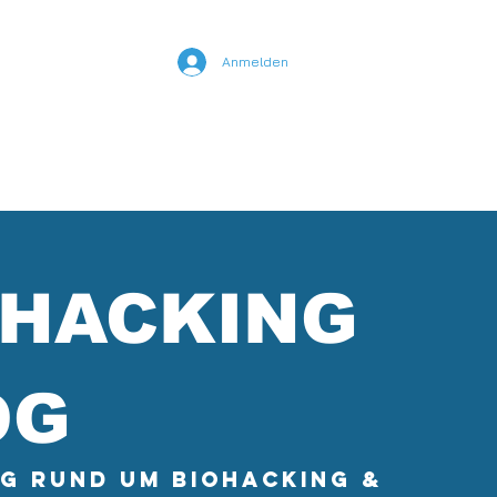
Anmelden
nline Kurse
YouTube
OHACKING
OG
og rund um Biohacking &