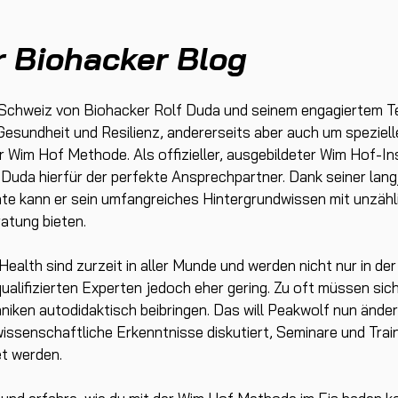
r Biohacker Blog
 Schweiz von Biohacker Rolf Duda und seinem engagiertem Te
Gesundheit und Resilienz, andererseits aber auch um speziel
 Wim Hof Methode. Als offizieller, ausgebildeter Wim Hof-In
 Duda hierfür der perfekte Ansprechpartner. Dank seiner lan
e kann er sein umfangreiches Hintergrundwissen mit unzählig
atung bieten.
ealth sind zurzeit in aller Munde und werden nicht nur in d
ualifizierten Experten jedoch eher gering. Zu oft müssen sic
hniken autodidaktisch beibringen. Das will Peakwolf nun änd
issenschaftliche Erkenntnisse diskutiert, Seminare und Train
t werden.