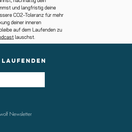
nnst, nachhaltig dein
mst und langfristig deine
bessere CO2-Toleranz für mehr
kung deiner inneren
 bleibe auf dem Laufenden zu
odcast
lauschst.
M LAUFENDEN
wolf Newsletter