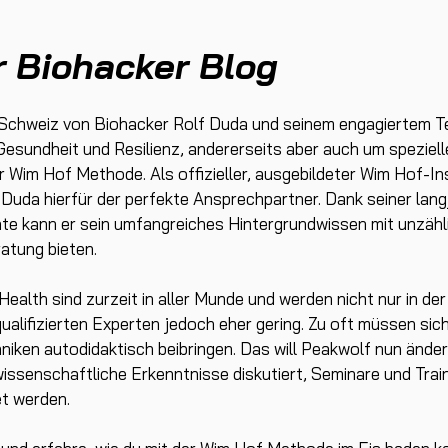
r Biohacker Blog
 Schweiz von Biohacker Rolf Duda und seinem engagiertem Te
Gesundheit und Resilienz, andererseits aber auch um speziel
 Wim Hof Methode. Als offizieller, ausgebildeter Wim Hof-In
 Duda hierfür der perfekte Ansprechpartner. Dank seiner lan
e kann er sein umfangreiches Hintergrundwissen mit unzählig
atung bieten.
ealth sind zurzeit in aller Munde und werden nicht nur in d
ualifizierten Experten jedoch eher gering. Zu oft müssen sic
hniken autodidaktisch beibringen. Das will Peakwolf nun änd
issenschaftliche Erkenntnisse diskutiert, Seminare und Train
t werden.