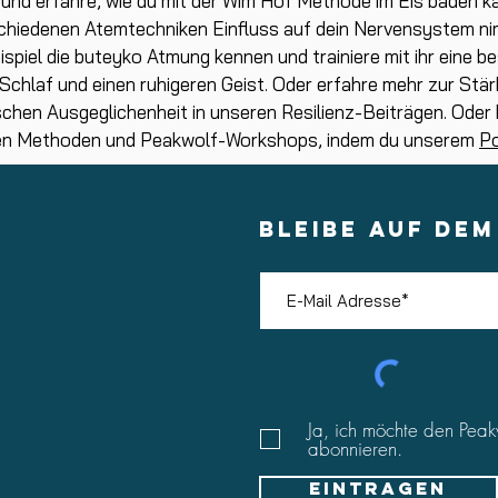
nd erfahre, wie du mit der Wim Hof Methode im Eis baden ka
chiedenen Atemtechniken Einfluss auf dein Nervensystem nim
ispiel die buteyko Atmung kennen und trainiere mit ihr eine 
chlaf und einen ruhigeren Geist. Oder erfahre mehr zur Stär
chen Ausgeglichenheit in unseren Resilienz-Beiträgen. Oder
hen Methoden und Peakwolf-Workshops, indem du unserem
P
BLEIBE AUF DE
Ja, ich möchte den Peak
abonnieren.
Eintragen