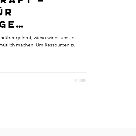
raft –
ür
ge
idungen
arüber gelernt, wieso wir es uns so
emütlich machen: Um Ressourcen zu