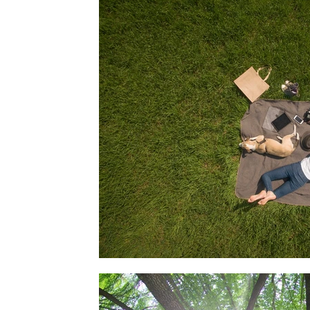
Mindset
Reset
Ernährung
Fokus
Be