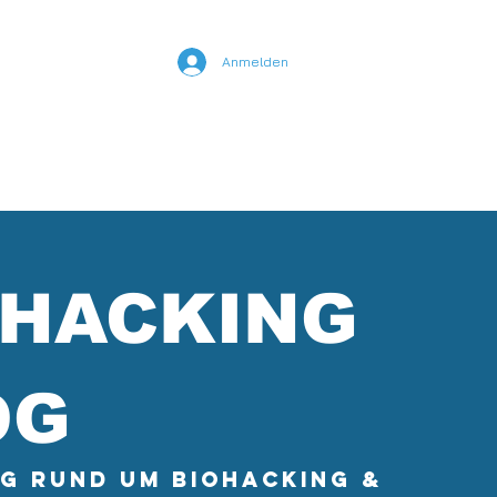
Anmelden
nline Kurse
YouTube
OHACKING
OG
og rund um Biohacking &