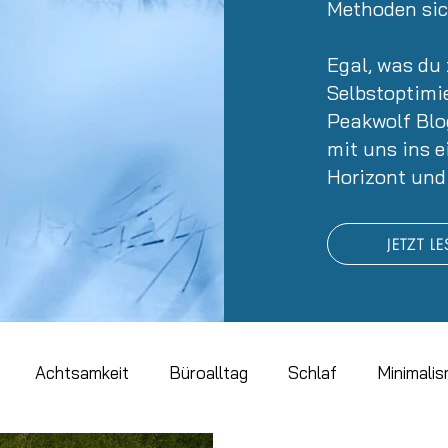
Methoden sich
Egal, was d
Selbstoptimi
Peakwolf Bl
mit uns ins e
Horizont und
JETZT L
Achtsamkeit
Büroalltag
Schlaf
Minimali