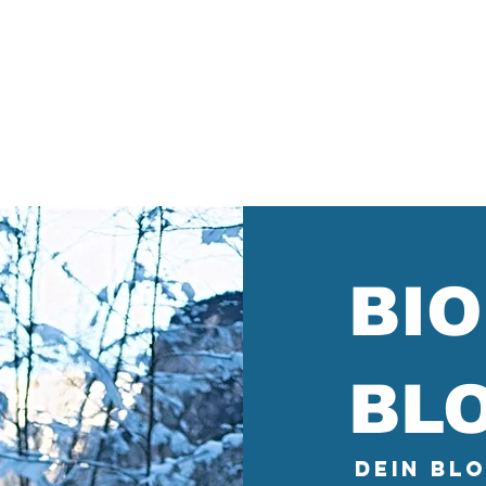
Events
Breathwork Ausbildung
Shop
O
BI
BL
Dein Bl