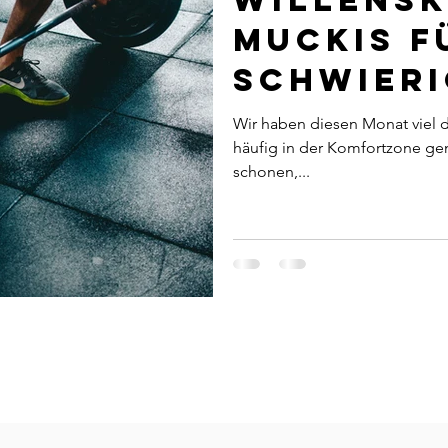
Willensk
Muckis f
schwieri
Entsche
Wir haben diesen Monat viel d
häufig in der Komfortzone g
schonen,...