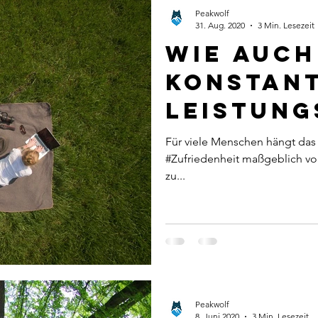
wegung
Photobiomodulation
News
Resilienz
Peakwolf
31. Aug. 2020
3 Min. Lesezeit
Wie auch
konstan
leistung
bleibst
Für viele Menschen hängt das E
#Zufriedenheit maßgeblich von
zu...
Peakwolf
8. Juni 2020
3 Min. Lesezeit