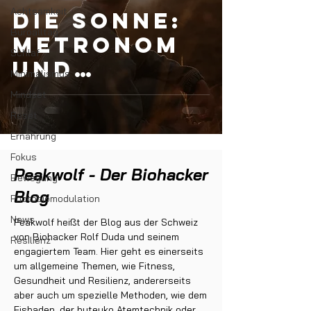
Achtsamkeit
Die Sonne:
Büroalltag
Metronom
Schlaf
und
Minimalismus
Taktgeber
Mindset
des
Reset
Körpers
Ernährung
Fokus
Peakwolf - Der Biohacker
Bewegung
Blog
Photobiomodulation
News
Peakwolf heißt der Blog aus der Schweiz
von Biohacker Rolf Duda und seinem
Resilienz
engagiertem Team. Hier geht es einerseits
um allgemeine Themen, wie Fitness,
Gesundheit und Resilienz, andererseits
aber auch um spezielle Methoden, wie dem
Eisbaden, der buteyko Atemtechnik oder