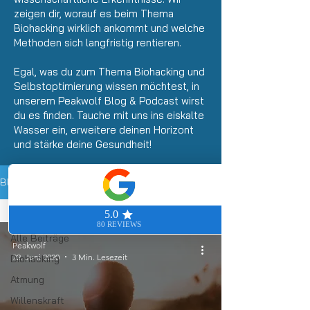
zeigen dir, worauf es beim Thema
Biohacking wirklich ankommt und welche
Methoden sich langfristig rentieren.
Egal, was du zum Thema Biohacking und
Selbstoptimierung wissen möchtest, in
unserem Peakwolf Blog &
Podcast
wirst
du es finden. Tauche mit uns ins eiskalte
Wasser ein, erweitere deinen Horizont
und stärke deine Gesundheit!
Blog
Alle Beiträge
Alle Beiträge
Peakwolf
22. Juni 2020
3 Min. Lesezeit
Biohacking
Atmung
Willenskraft