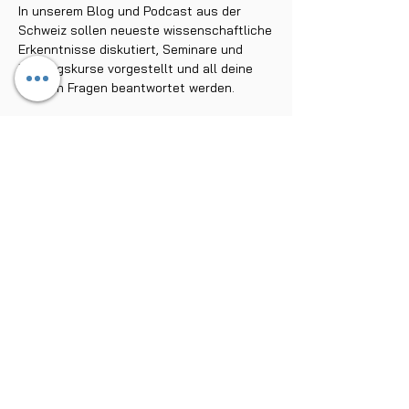
In unserem Blog und Podcast aus der
Schweiz sollen neueste wissenschaftliche
Erkenntnisse diskutiert, Seminare und
Trainingskurse vorgestellt und all deine
offenen Fragen beantwortet werden.
Stöbere durch unseren Ratgeber und
erfahre, wie du mit der Wim Hof Methode im
Eis baden kannst, nachhaltig dein
Immunsystem trainierst, mit verschiedenen
Atemtechniken Einfluss auf dein
Nervensystem nimmst und langfristig
deine Resilienz aufbaust. Lerne zum
Beispiel die buteyko Atmung kennen und
trainiere mit ihr eine bessere CO2-Toleranz
für mehr Performance im Sport, besseren
Schlaf und einen ruhigeren Geist. Oder
erfahre mehr zur Stärkung deiner inneren
Widerstandsfähigkeit und psychischen
Ausgeglichenheit in unseren Resilienz-
Beiträgen. Oder bleibe auf dem Laufenden