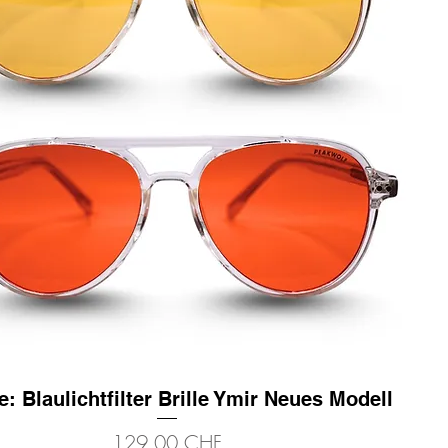
: Blaulichtfilter Brille Ymir Neues Modell
Schnellansicht
Preis
129,00 CHF