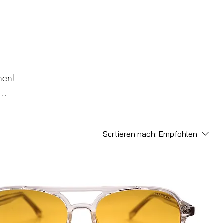
nen!
ren
Sortieren nach:
Empfohlen
die
am
eit