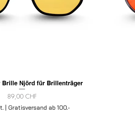
r Brille Njörd für Brillenträger
Schnellansicht
Preis
89,00 CHF
t.
|
Gratisversand ab 100.-