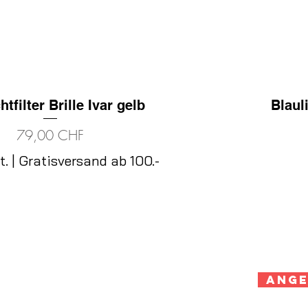
htfilter Brille Ivar gelb
Schnellansicht
Blaul
Preis
79,00 CHF
t.
|
Gratisversand ab 100.-
Ang