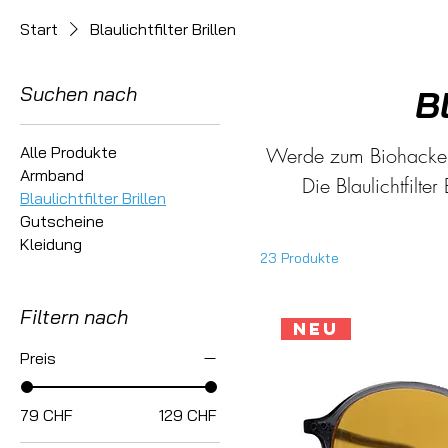
Start
Blaulichtfilter Brillen
Suchen nach
Bl
Alle Produkte
Werde zum Biohacker 
Armband
Die Blaulichtfilt
Blaulichtfilter Brillen
negativen Auswirkun
Gutscheine
künstlichen Lichtquellen. Mit der Blaulichtfilter Brille investierst
Kleidung
23 Produkte
einen besseren Schla
langfristige Gesund
Filtern nach
Neu
Computer oder Handy
Preis
79 CHF
129 CHF