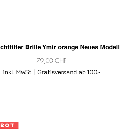
ichtfilter Brille Ymir orange Neues Modell
Schnellansicht
Preis
79,00 CHF
inkl. MwSt.
|
Gratisversand ab 100.-
ebot