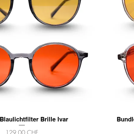
laulichtfilter Brille Ivar
Schnellansicht
Bundle
Preis
129,00 CHF