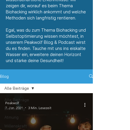
zeigen dir, worauf es beim Thema
Biohacking wirklich ankommt und welche
Methoden sich langfristig rentieren.
Egal, was du zum Thema Biohacking und
Selbstoptimierung wissen möchtest, in
unserem Peakwolf Blog &
Podcast
wirst
du es finden. Tauche mit uns ins eiskalte
Wasser ein, erweitere deinen Horizont
und stärke deine Gesundheit!
Blog
Alle Beiträge
Alle Beiträge
Peakwolf
7. Jan. 2021
3 Min. Lesezeit
Biohacking
Atmung
Willenskraft