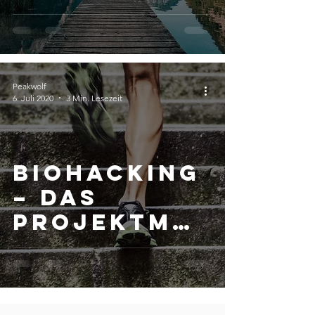
aufgeräumt
e Gedanken
Peakwolf
6. Juli 2020
3 Min. Lesezeit
Biohacking
– das
Projektma
nagement
deines
Lebens