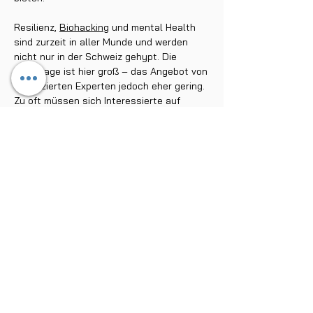
Resilienz,
Biohacking
und mental Health
sind zurzeit in aller Munde und werden
nicht nur in der Schweiz gehypt. Die
Nachfrage ist hier groß – das Angebot von
qualifizierten Experten jedoch eher gering.
Zu oft müssen sich Interessierte auf
Halbwahrheiten verlassen und sich
Resilienz-Techniken autodidaktisch
beibringen. Das will Peakwolf nun ändern.
In unserem Blog und Podcast aus der
Schweiz sollen neueste wissenschaftliche
Erkenntnisse diskutiert, Seminare und
Trainingskurse vorgestellt und all deine
offenen Fragen beantwortet werden.
Stöbere durch unseren Ratgeber und
erfahre, wie du mit der Wim Hof Methode im
Eis baden kannst, nachhaltig dein
Immunsystem trainierst, mit verschiedenen
Atemtechniken Einfluss auf dein