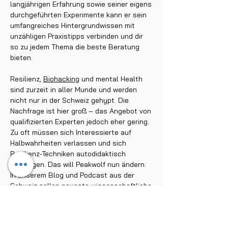
langjährigen Erfahrung sowie seiner eigens
durchgeführten Experimente kann er sein
umfangreiches Hintergrundwissen mit
unzähligen Praxistipps verbinden und dir
so zu jedem Thema die beste Beratung
bieten.
Resilienz,
Biohacking
und mental Health
sind zurzeit in aller Munde und werden
nicht nur in der Schweiz gehypt. Die
Nachfrage ist hier groß – das Angebot von
qualifizierten Experten jedoch eher gering.
Zu oft müssen sich Interessierte auf
Halbwahrheiten verlassen und sich
Resilienz-Techniken autodidaktisch
beibringen. Das will Peakwolf nun ändern.
In unserem Blog und Podcast aus der
Schweiz sollen neueste wissenschaftliche
Erkenntnisse diskutiert, Seminare und
Trainingskurse vorgestellt und all deine
offenen Fragen beantwortet werden.