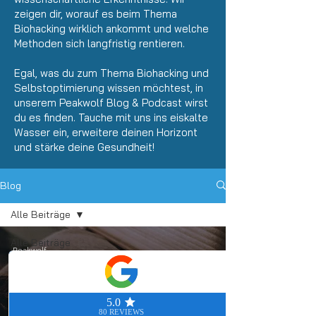
zeigen dir, worauf es beim Thema
Biohacking wirklich ankommt und welche
Methoden sich langfristig rentieren.
Egal, was du zum Thema Biohacking und
Selbstoptimierung wissen möchtest, in
unserem Peakwolf Blog &
Podcast
wirst
du es finden. Tauche mit uns ins eiskalte
Wasser ein, erweitere deinen Horizont
und stärke deine Gesundheit!
Blog
Alle Beiträge
Alle Beiträge
Peakwolf
11. Aug. 2020
3 Min. Lesezeit
Biohacking
Atmung
Willenskraft