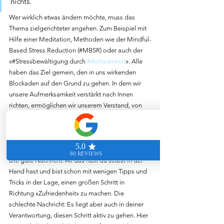
nichts.
Wer wirklich etwas ändern möchte, muss das 
Thema zielgerichteter angehen. Zum Beispiel mit 
Hilfe einer Meditation, Methoden wie der Mindful-
Based Stress Reduction (#MBSR) oder auch der 
«#Stressbewältigung durch 
#Achtsamkeit
». Alle 
haben das Ziel gemein, den in uns wirkenden 
Blockaden auf den Grund zu gehen. In dem wir 
unsere Aufmerksamkeit verstärkt nach Innen 
richten, ermöglichen wir unserem Verstand, von 
ganz allein zu erkennen, wo genau sich diese 
Blockaden befinden und wo somit 
#Handlungsbedarf
 in unserem Leben besteht.
Die gute Nachricht: All das hast du selbst in der 
Hand hast und bist schon mit wenigen Tipps und 
Tricks in der Lage, einen großen Schritt in 
Richtung «Zufriedenheit» zu machen. Die 
schlechte Nachricht: Es liegt aber auch in deiner 
Verantwortung, diesen Schritt aktiv zu gehen. Hier 