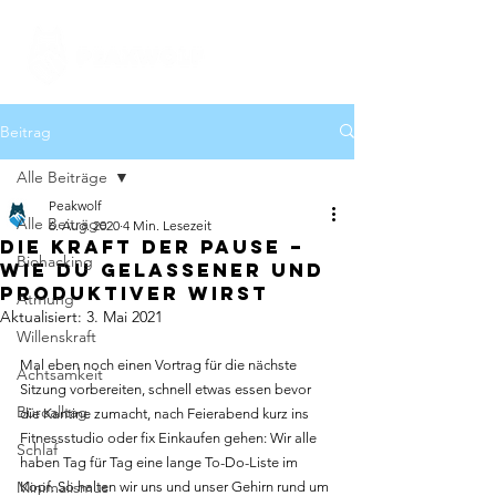
Beitrag
Alle Beiträge
Peakwolf
Alle Beiträge
6. Aug. 2020
4 Min. Lesezeit
Die Kraft der Pause –
Biohacking
wie du gelassener und
produktiver wirst
Atmung
Aktualisiert:
3. Mai 2021
Willenskraft
Mal eben noch einen Vortrag für die nächste 
Achtsamkeit
Sitzung vorbereiten, schnell etwas essen bevor 
Büroalltag
die Kantine zumacht, nach Feierabend kurz ins 
Fitnessstudio oder fix Einkaufen gehen: Wir alle 
Schlaf
haben Tag für Tag eine lange To-Do-Liste im 
Minimalismus
Kopf. So halten wir uns und unser Gehirn rund um 