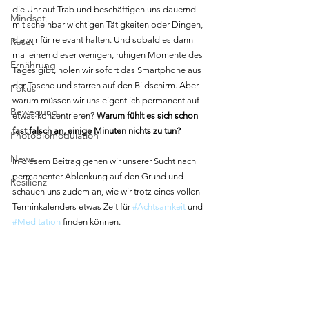
die Uhr auf Trab und beschäftigen uns dauernd 
Mindset
mit scheinbar wichtigen Tätigkeiten oder Dingen, 
die wir für relevant halten. Und sobald es dann 
Reset
mal einen dieser wenigen, ruhigen Momente des 
Ernährung
Tages gibt, holen wir sofort das Smartphone aus 
der Tasche und starren auf den Bildschirm. Aber 
Fokus
warum müssen wir uns eigentlich permanent auf 
Bewegung
etwas konzentrieren? 
Warum fühlt es sich schon 
fast falsch an, einige Minuten nichts zu tun?
Photobiomodulation
News
In diesem Beitrag gehen wir unserer Sucht nach 
permanenter Ablenkung auf den Grund und 
Resilienz
schauen uns zudem an, wie wir trotz eines vollen 
Terminkalenders etwas Zeit für 
#Achtsamkeit
 und 
#Meditation
 finden können.