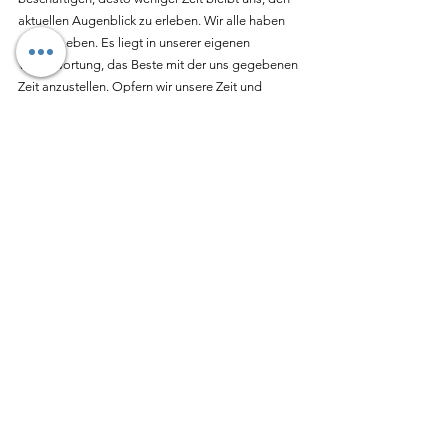
aktuellen Augenblick zu erleben. Wir alle haben 
nur ein Leben. Es liegt in unserer eigenen 
Verantwortung, das Beste mit der uns gegebenen 
Zeit anzustellen. Opfern wir unsere Zeit und 
Energie also Tätigkeiten und Dingen, die durch 
extrinsische (also äußere) Faktoren bestimmt sind 
oder widmen wir diese lieber unseren eigenen, 
intrinsischen Zielen und Motivationen? Mit diesen 
einfachen Tipps kannst du den ersten Schritt zu 
mehr Erholung, Ruhe und Ausgeglichenheit 
initiieren.
Wie ist es bei dir? Welche Strategien hast du, um 
dir selbst im stressigen Alltag eine Pause oder 
Ruhephase zu gönnen? Erzähle es mir doch 
gerne in den Kommentaren - Ich freue mich auf 
dein Feedback!
Dein Rolf