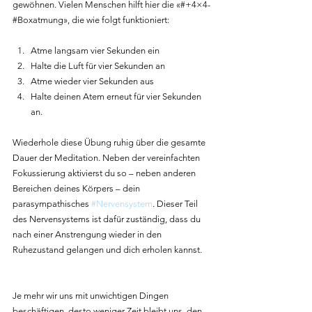
gewöhnen. Vielen Menschen hilft hier die «#+4×4-
#Boxatmung», die wie folgt funktioniert:
Atme langsam vier Sekunden ein
Halte die Luft für vier Sekunden an
Atme wieder vier Sekunden aus
Halte deinen Atem erneut für vier Sekunden 
an.
Wiederhole diese Übung ruhig über die gesamte 
Dauer der Meditation. Neben der vereinfachten 
Fokussierung aktivierst du so – neben anderen 
Bereichen deines Körpers – dein 
parasympathisches 
#Nervensystem
. Dieser Teil 
des Nervensystems ist dafür zuständig, dass du 
nach einer Anstrengung wieder in den 
Ruhezustand gelangen und dich erholen kannst.
Je mehr wir uns mit unwichtigen Dingen 
beschäftigen, desto weniger Zeit bleibt uns, den 