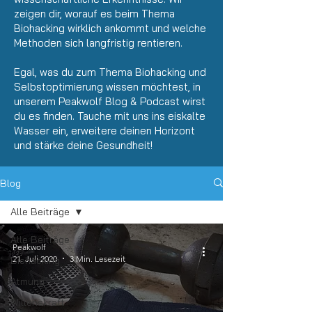
zeigen dir, worauf es beim Thema
Biohacking wirklich ankommt und welche
Methoden sich langfristig rentieren.
Egal, was du zum Thema Biohacking und
Selbstoptimierung wissen möchtest, in
unserem Peakwolf Blog &
Podcast
wirst
du es finden. Tauche mit uns ins eiskalte
Wasser ein, erweitere deinen Horizont
und stärke deine Gesundheit!
Blog
Alle Beiträge
Alle Beiträge
Peakwolf
21. Juli 2020
3 Min. Lesezeit
Biohacking
Atmung
Willenskraft