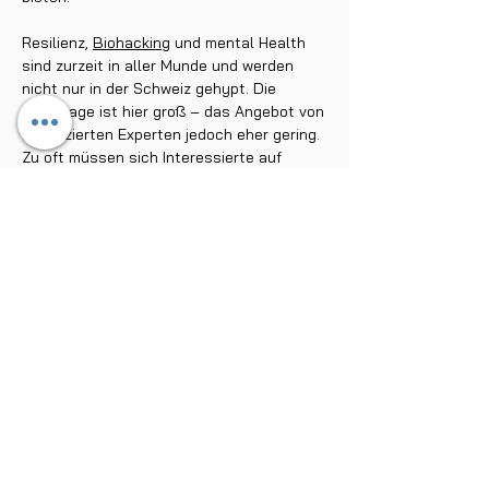
Resilienz,
Biohacking
und mental Health
sind zurzeit in aller Munde und werden
nicht nur in der Schweiz gehypt. Die
Nachfrage ist hier groß – das Angebot von
qualifizierten Experten jedoch eher gering.
Zu oft müssen sich Interessierte auf
Halbwahrheiten verlassen und sich
Resilienz-Techniken autodidaktisch
beibringen. Das will Peakwolf nun ändern.
In unserem Blog und Podcast aus der
Schweiz sollen neueste wissenschaftliche
Erkenntnisse diskutiert, Seminare und
Trainingskurse vorgestellt und all deine
offenen Fragen beantwortet werden.
Stöbere durch unseren Ratgeber und
erfahre, wie du mit der Wim Hof Methode im
Eis baden kannst, nachhaltig dein
Immunsystem trainierst, mit verschiedenen
Atemtechniken Einfluss auf dein