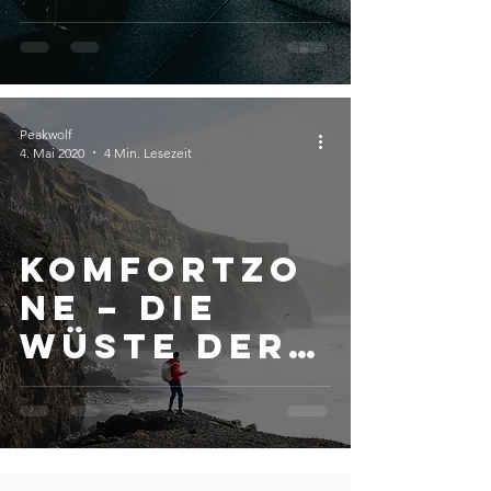
schwierige
Entscheidu
ngen
Peakwolf
4. Mai 2020
4 Min. Lesezeit
Komfortzo
ne – Die
Wüste der
Bequemlich
keit