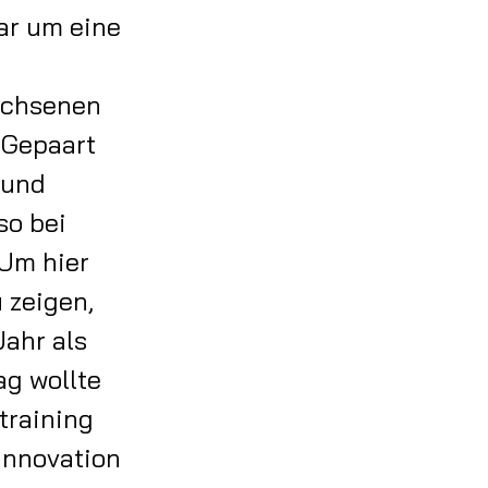
gar um eine
wachsenen
 Gepaart
 und
so bei
 Um hier
 zeigen,
Jahr als
ag wollte
training
 Innovation