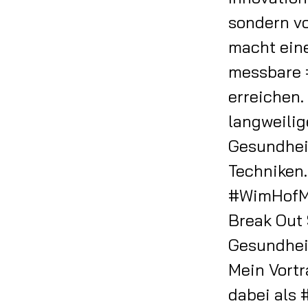
sondern v
macht eine
messbare #
erreichen.
langweili
Gesundhei
Techniken.
#WimHofMe
Break Out 
Gesundheit
Mein Vortr
dabei als 