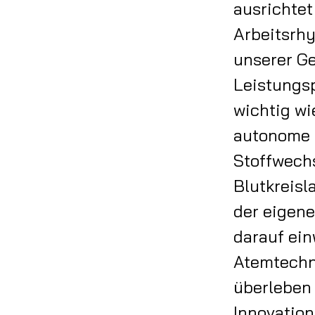
ausrichte
Arbeitsrhy
unserer Ge
Leistungsp
wichtig wi
autonome 
Stoffwechs
Blutkreisl
der eigene
darauf ein
Atemtechni
überleben
Innovation