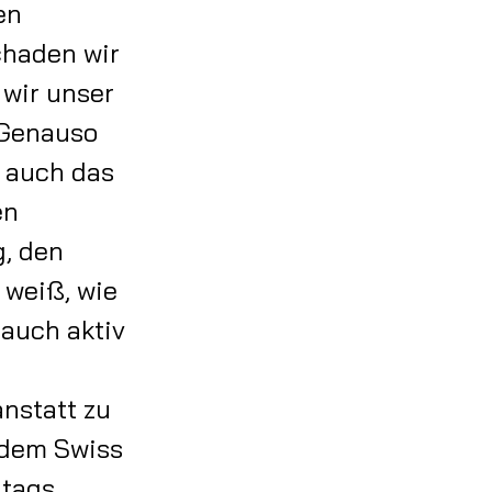
en
chaden wir
 wir unser
. Genauso
s auch das
en
g, den
 weiß, wie
 auch aktiv
nstatt zu
f dem Swiss
tags,