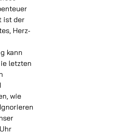
benteuer
 ist der
tes, Herz-
ag kann
ie letzten
n
d
en, wie
Ignorieren
nser
 Uhr