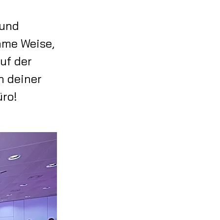
 und
ame Weise,
uf der
n deiner
̈ro!