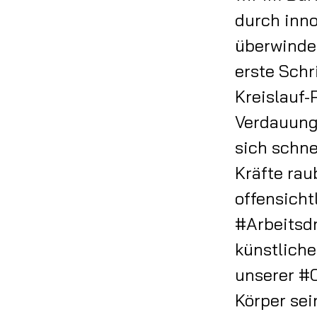
durch inn
überwinde
erste Schr
Kreislauf-
Verdauung
sich schne
Kräfte rau
offensicht
#Arbeitsdr
künstlich
unserer #C
Körper se