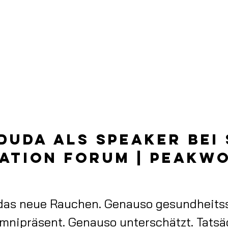
Events
Breathwork Ausbildung
Shop
O
Duda als Speaker bei
ation Forum | Peakw
 das neue Rauchen. Genauso gesundheitss
nipräsent. Genauso unterschätzt. Tatsä