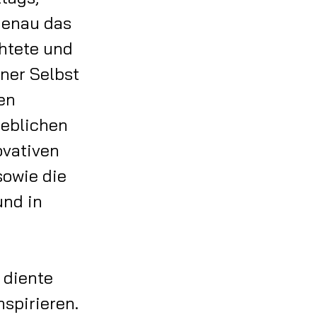
genau das
chtete und
ner Selbst
en
ieblichen
vativen
sowie die
und in
 diente
spirieren.