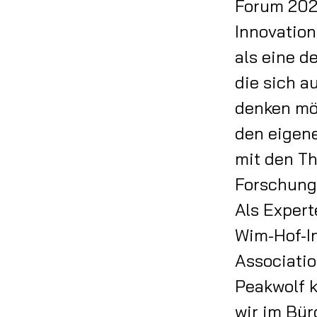
Forum 2021
Innovation
als eine de
die sich a
denken mö
den eigene
mit den Th
Forschung
Als Expert
Wim-Hof-In
Association
Peakwolf k
wir im Bü