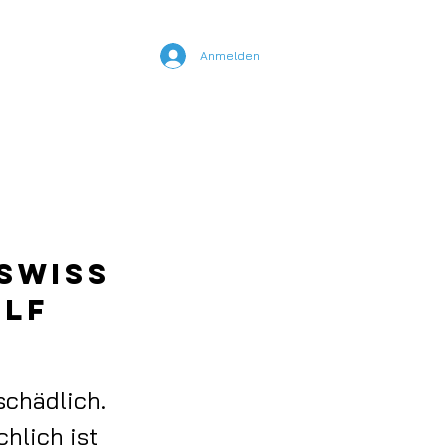
Anmelden
nline Kurse
YouTube
 Swiss
olf
chädlich.
chlich ist