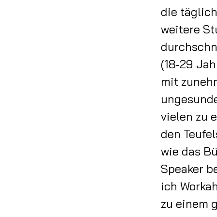
die tägli
weitere St
durchschni
(18-29 Jah
mit zunehm
ungesundem
vielen zu 
den Teufel
wie das Bu
Speaker be
ich Workah
zu einem g