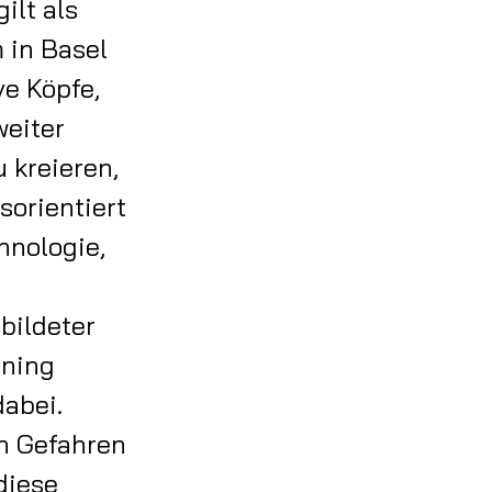
ilt als
 in Basel
e Köpfe,
weiter
 kreieren,
sorientiert
hnologie,
bildeter
ining
dabei.
n Gefahren
diese